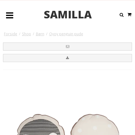
SAMILLA
Forside
/
Shop
/
Børn
/
Oyoy penguin pude