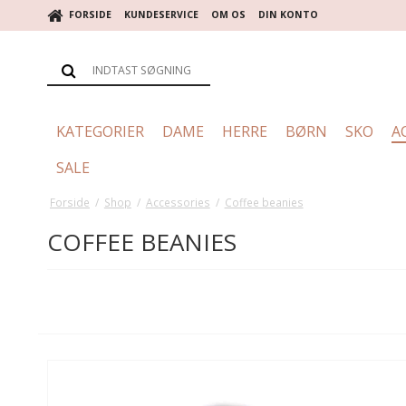
FORSIDE
KUNDESERVICE
OM OS
DIN KONTO
KATEGORIER
DAME
HERRE
BØRN
SKO
A
SALE
Forside
/
Shop
/
Accessories
/
Coffee beanies
COFFEE BEANIES