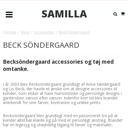
SAMILLA
Forside
/
Shop
/
Accessories
/
Beck Söndergaard
BECK SÖNDERGAARD
Becksöndergaard accessories og tøj med
omtanke.
I år 2003 blev Becksöndergaard grundlagt af Anna Søndergaard
og Lis Beck, der havde et ønske om at designe accessories til
kvinder, som elsker at have humoristiske og personlige designs i
garderoben sæson efter sæson. Indenfor kort tid blev brandet
anerkendt for sine farver, kontraster og unikke prints.
Becksöndergaard blev grundlagt med en passioneret tro på at
kvinder altid bør klæde sig på med et personligt anstrøg. Brandet
har en legesyg og uhøjtidelig tilgang til farver og materialer,