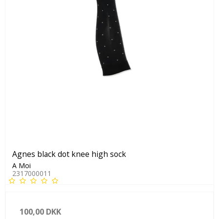
Agnes black dot knee high sock
A Moi
2317000011
100,00 DKK