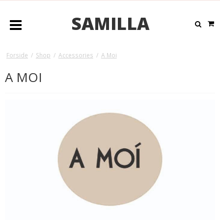
SAMILLA
Forside
/
Shop
/
Accessories
/
A Moi
A MOI