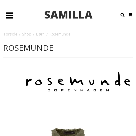
SAMILLA
Forside
/
Shop
/
Børn
/
Rosemunde
ROSEMUNDE