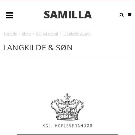
SAMILLA
Forside
/
Shop
/
Bolig/Livsstil
/
Langkilde & søn
LANGKILDE & SØN