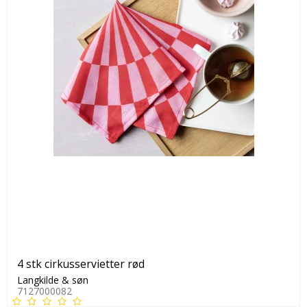
4 stk cirkusservietter rød
Langkilde & søn
7127000082