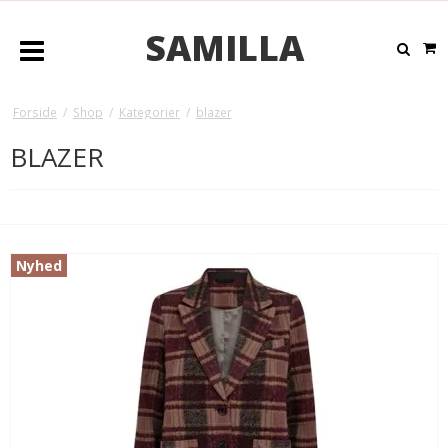
SAMILLA
Forside
/
Shop
/
Kategorier
/
blazer
BLAZER
Nyhed