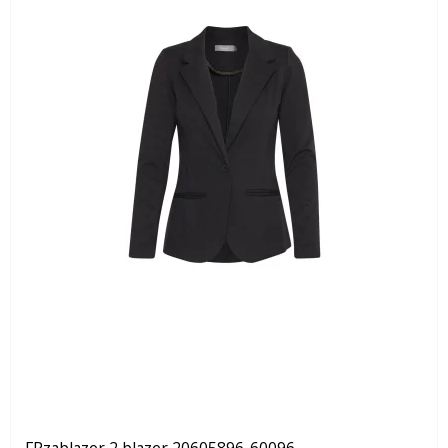
FRzablazer 2 blazer 20605896-60096