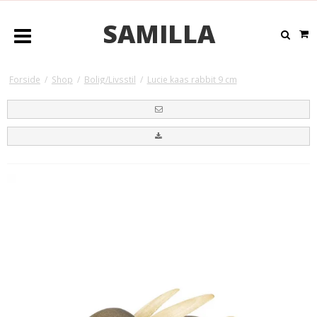
SAMILLA
Forside
/
Shop
/
Bolig/Livsstil
/
Lucie kaas rabbit 9 cm