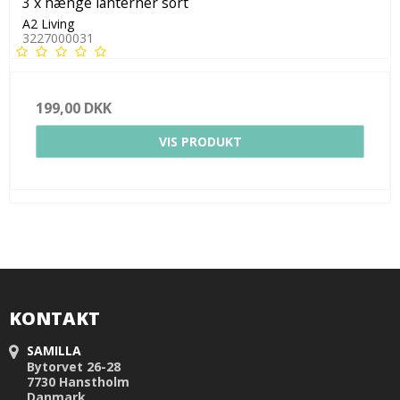
3 x hænge lanterner sort
A2 Living
3227000031
199,00 DKK
VIS PRODUKT
KONTAKT
SAMILLA
Bytorvet 26-28
7730 Hanstholm
Danmark