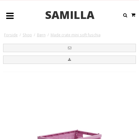
SAMILLA
Forside
/
Shop
/
Børn
/
Made crate mini soft fuschia