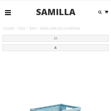
SAMILLA
Forside
/
Shop
/
Børn
/
Made crate mini crystal blue