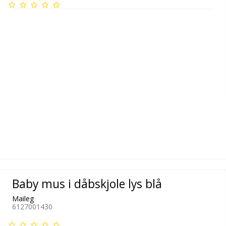
Baby mus i dåbskjole lys blå
Maileg
6127001430