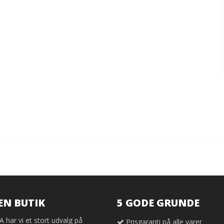
EN BUTIK
5 GODE GRUNDE
har vi et stort udvalg på
Prisgaranti på alle varer