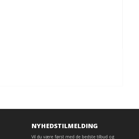
NYHEDSTILMELDING
Vil du være først med de bedste tilbud og