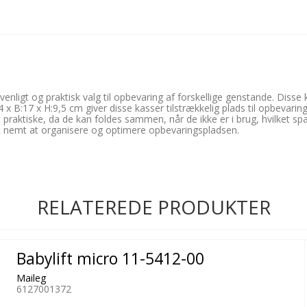
enligt og praktisk valg til opbevaring af forskellige genstande. Disse 
 x B:17 x H:9,5 cm giver disse kasser tilstrækkelig plads til opbevarin
praktiske, da de kan foldes sammen, når de ikke er i brug, hvilket spa
 det nemt at organisere og optimere opbevaringspladsen.
RELATEREDE PRODUKTER
Babylift micro 11-5412-00
Maileg
6127001372