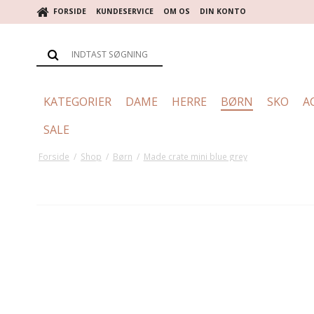
FORSIDE
KUNDESERVICE
OM OS
DIN KONTO
KATEGORIER
DAME
HERRE
BØRN
SKO
A
SALE
Forside
/
Shop
/
Børn
/
Made crate mini blue grey