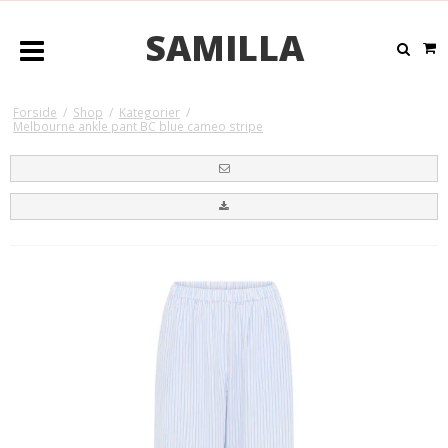
SAMILLA
Forside
/
Shop
/
Kategorier
/
Melbourne ankle pant BC blue cameo stripe