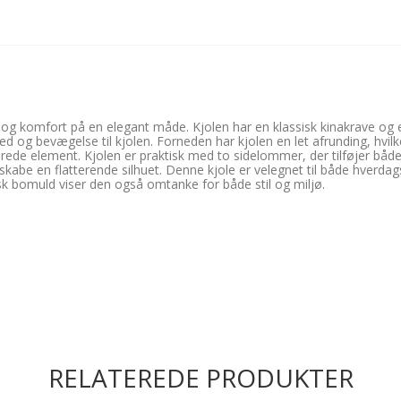
 og komfort på en elegant måde. Kjolen har en klassisk kinakrave og en 
ed og bevægelse til kjolen. Forneden har kjolen en let afrunding, hvilk
ljerede element. Kjolen er praktisk med to sidelommer, der tilføjer både
abe en flatterende silhuet. Denne kjole er velegnet til både hverdagsbru
sk bomuld viser den også omtanke for både stil og miljø.
RELATEREDE PRODUKTER