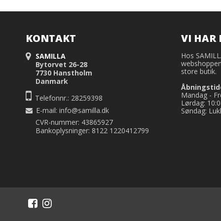
KONTAKT
VI HAR 
Hos SAMILLA 
SAMILLA
webshoppen,
Bytorvet 26-28
store butik.
7730 Hanstholm
Danmark
Åbningstid
Mandag - Fre
Telefonnr.: 28259398
Lørdag: 10:0
E-mail
:
info@samilla.dk
Søndag: Luk
CVR-nummer: 43865927
Bankoplysninger: 8122 1220412799