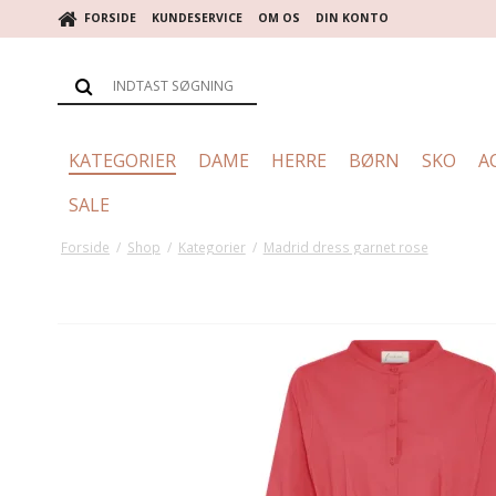
FORSIDE
KUNDESERVICE
OM OS
DIN KONTO
KATEGORIER
DAME
HERRE
BØRN
SKO
A
SALE
Forside
/
Shop
/
Kategorier
/
Madrid dress garnet rose