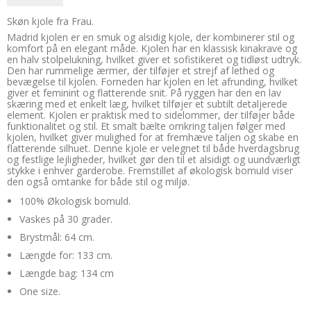
Skøn kjole fra Frau.
Madrid kjolen er en smuk og alsidig kjole, der kombinerer stil og
komfort på en elegant måde. Kjolen har en klassisk kinakrave og
en halv stolpelukning, hvilket giver et sofistikeret og tidløst udtryk.
Den har rummelige ærmer, der tilføjer et strejf af lethed og
bevægelse til kjolen. Forneden har kjolen en let afrunding, hvilket
giver et feminint og flatterende snit. På ryggen har den en lav
skæring med et enkelt læg, hvilket tilføjer et subtilt detaljerede
element. Kjolen er praktisk med to sidelommer, der tilføjer både
funktionalitet og stil. Et smalt bælte omkring taljen følger med
kjolen, hvilket giver mulighed for at fremhæve taljen og skabe en
flatterende silhuet. Denne kjole er velegnet til både hverdagsbrug
og festlige lejligheder, hvilket gør den til et alsidigt og uundværligt
stykke i enhver garderobe. Fremstillet af økologisk bomuld viser
den også omtanke for både stil og miljø.
100% Økologisk bomuld.
Vaskes på 30 grader.
Brystmål: 64 cm.
Længde for: 133 cm.
Længde bag: 134 cm
One size.