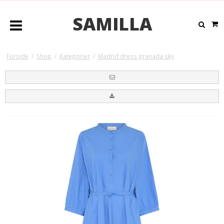
SAMILLA
Forside
/
Shop
/
Kategorier
/
Madrid dress granada sky