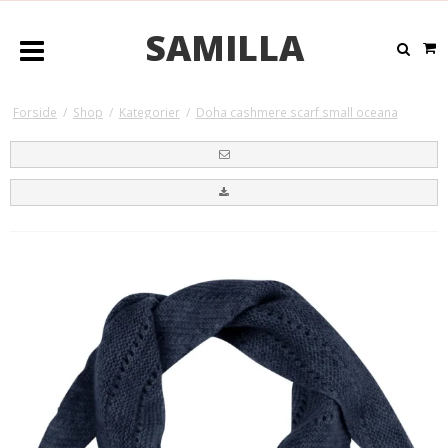
SAMILLA
Forside
/
Shop
/
Kategorier
/
Doha cashmere scarf small oceana