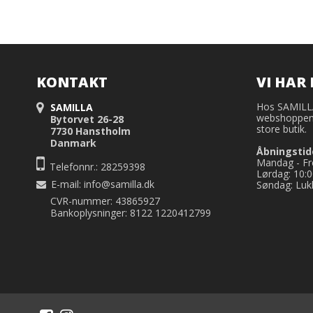
KONTAKT
VI HAR 
Hos SAMILLA 
SAMILLA
webshoppen,
Bytorvet 26-28
store butik.
7730 Hanstholm
Danmark
Åbningstid
Mandag - Fre
Telefonnr.: 28259398
Lørdag: 10:0
E-mail
:
info@samilla.dk
Søndag: Luk
CVR-nummer: 43865927
Bankoplysninger: 8122 1220412799