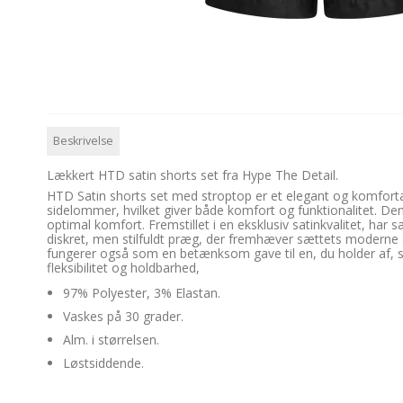
Beskrivelse
Lækkert HTD satin shorts set fra Hype The Detail.
HTD Satin shorts set med stroptop er et elegant og komfortab
sidelommer, hvilket giver både komfort og funktionalitet. De
optimal komfort. Fremstillet i en eksklusiv satinkvalitet, har 
diskret, men stilfuldt præg, der fremhæver sættets moderne d
fungerer også som en betænksom gave til en, du holder af, som
fleksibilitet og holdbarhed,
97% Polyester, 3% Elastan.
Vaskes på 30 grader.
Alm. i størrelsen.
Løstsiddende.