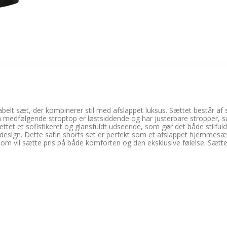
elt sæt, der kombinerer stil med afslappet luksus. Sættet består af s
n medfølgende stroptop er løstsiddende og har justerbare stropper, s
sættet et sofistikeret og glansfuldt udseende, som gør det både stilfuldt
esign. Dette satin shorts set er perfekt som et afslappet hjemmesæt,
 vil sætte pris på både komforten og den eksklusive følelse. Sættet e