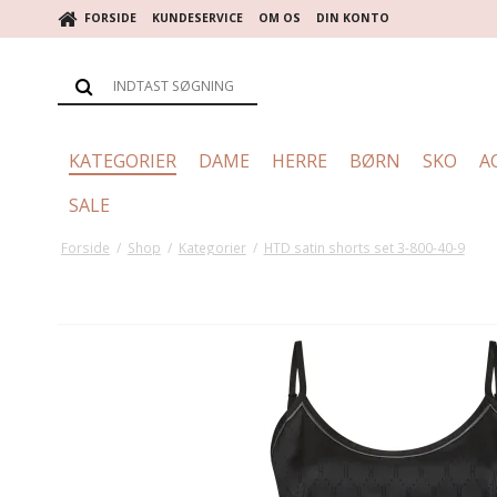
FORSIDE
KUNDESERVICE
OM OS
DIN KONTO
KATEGORIER
DAME
HERRE
BØRN
SKO
A
SALE
Forside
/
Shop
/
Kategorier
/
HTD satin shorts set 3-800-40-9