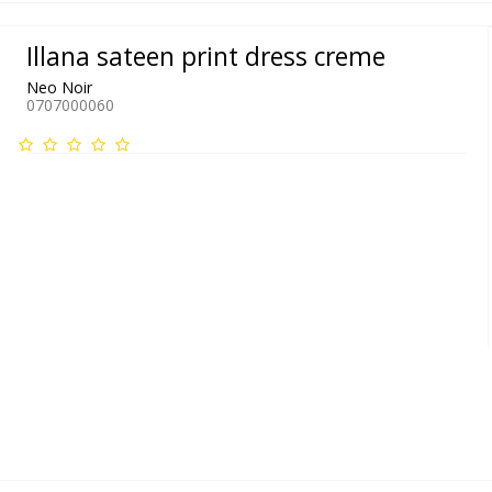
Illana sateen print dress creme
Neo Noir
0707000060